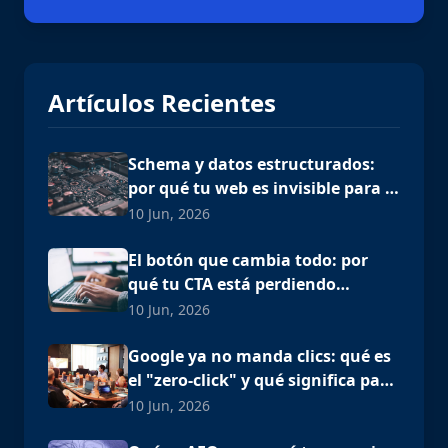
Artículos Recientes
Schema y datos estructurados:
por qué tu web es invisible para la
IA
10 Jun, 2026
El botón que cambia todo: por
qué tu CTA está perdiendo
clientes
10 Jun, 2026
Google ya no manda clics: qué es
el "zero-click" y qué significa para
tu negocio en Los Cabos
10 Jun, 2026