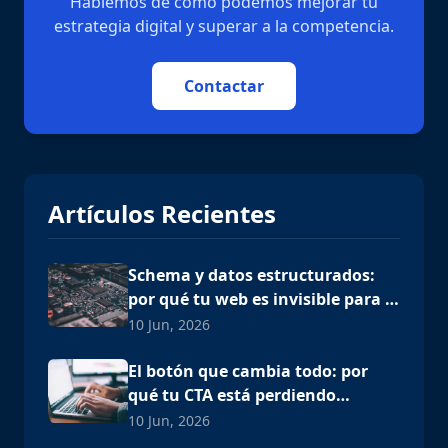
Hablemos de cómo podemos mejorar tu
estrategia digital y superar a la competencia.
Contactar
Artículos Recientes
Schema y datos estructurados:
por qué tu web es invisible para la
IA
10 Jun, 2026
El botón que cambia todo: por
qué tu CTA está perdiendo
clientes
10 Jun, 2026